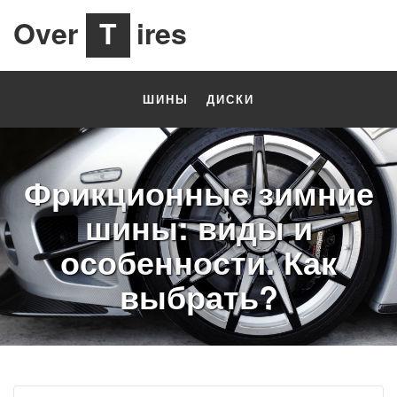
Over
T
ires
ШИНЫ
ДИСКИ
Фрикционные зимние
шины: виды и
особенности. Как
выбрать?